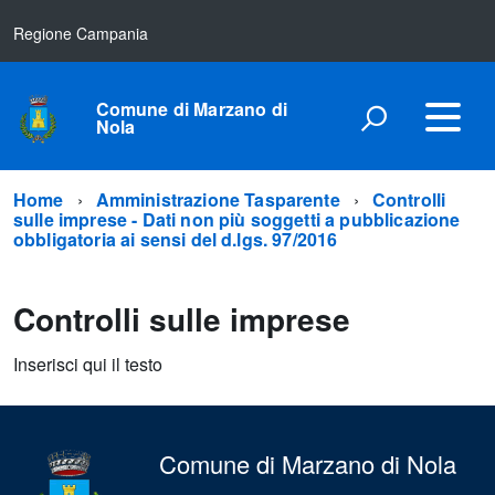
Regione Campania
Comune di Marzano di
Nola
Home
Amministrazione Tasparente
Controlli
sulle imprese - Dati non più soggetti a pubblicazione
obbligatoria ai sensi del d.lgs. 97/2016
Controlli sulle imprese
Inserisci qui il testo
Comune di Marzano di Nola