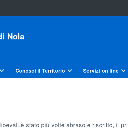
i Nola
Conosci il Territorio
Servizi on line
ioevali,è stato più volte abraso e riscritto, il p