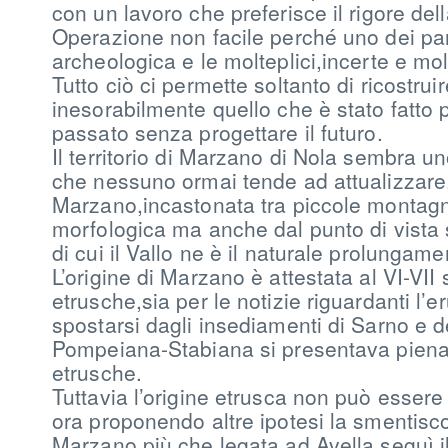
con un lavoro che preferisce il rigore dell
Operazione non facile perché uno dei par
archeologica e le molteplici,incerte e mo
Tutto ciò ci permette soltanto di ricostru
inesorabilmente quello che è stato fatto p
passato senza progettare il futuro.
Il territorio di Marzano di Nola sembra 
che nessuno ormai tende ad attualizzare
Marzano,incastonata tra piccole montagne
morfologica ma anche dal punto di vista s
di cui il Vallo ne è il naturale prolungame
L’origine di Marzano è attestata al VI-VII 
etrusche,sia per le notizie riguardanti l’
spostarsi dagli insediamenti di Sarno e de
Pompeiana-Stabiana si presentava piena 
etrusche.
Tuttavia l’origine etrusca non può essere
ora proponendo altre ipotesi la smentisc
Marzano,più che legata ad Avella,seguì il 