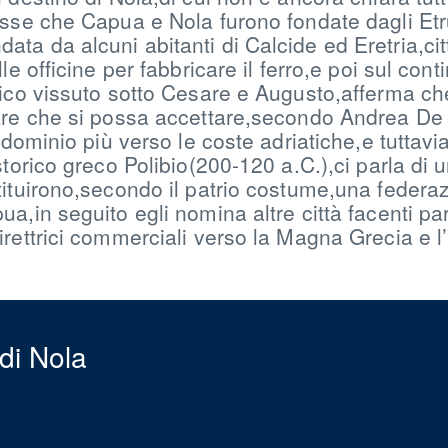
isse che Capua e Nola furono fondate dagli Et
a da alcuni abitanti di Calcide ed Eretria,cit
le officine per fabbricare il ferro,e poi sul co
rico vissuto sotto Cesare e Augusto,afferma che
are che si possa accettare,secondo Andrea De 
 dominio più verso le coste adriatiche,e tuttavi
storico greco Polibio(200-120 a.C.),ci parla di
ituirono,secondo il patrio costume,una federazi
a,in seguito egli nomina altre città facenti par
ettrici commerciali verso la Magna Grecia e l’i
di Nola