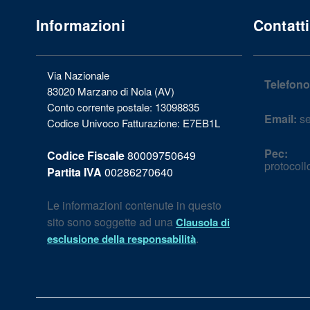
Informazioni
Contatti
Via Nazionale
Telefono
83020 Marzano di Nola (AV)
Conto corrente postale: 13098835
Email:
se
Codice Univoco Fatturazione: E7EB1L
Pec:
Codice Fiscale
80009750649
protocol
Partita IVA
00286270640
Le informazioni contenute in questo
sito sono soggette ad una
Clausola di
.
esclusione della responsabilità