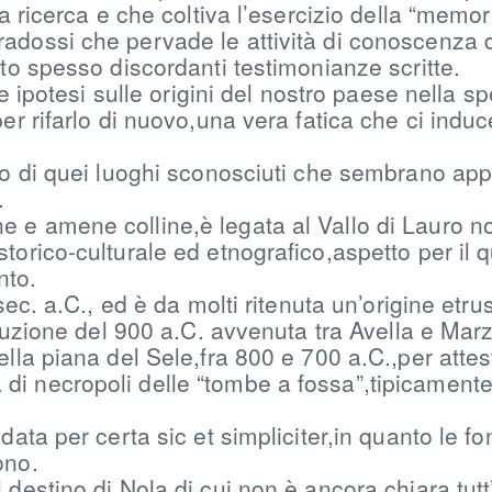
a ricerca e che coltiva l’esercizio della “memor
adossi che pervade le attività di conoscenza 
lto spesso discordanti testimonianze scritte.
ire ipotesi sulle origini del nostro paese nella 
er rifarlo di nuovo,una vera fatica che ci indu
uno di quei luoghi sconosciuti che sembrano ap
.
 e amene colline,è legata al Vallo di Lauro no
torico-culturale ed etnografico,aspetto per il
nto.
sec. a.C., ed è da molti ritenuta un’origine etru
eruzione del 900 a.C. avvenuta tra Avella e Mar
lla piana del Sele,fra 800 e 700 a.C.,per attest
di necropoli delle “tombe a fossa”,tipicament
 data per certa sic et simpliciter,in quanto le
ono.
destino di Nola,di cui non è ancora chiara tutt’