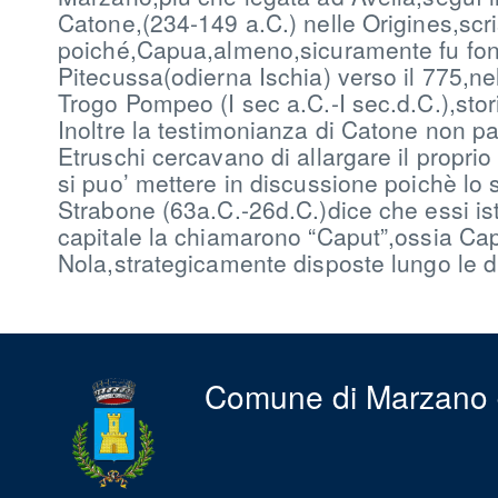
Catone,(234-149 a.C.) nelle Origines,scr
poiché,Capua,almeno,sicuramente fu fondat
Pitecussa(odierna Ischia) verso il 775,nel
Trogo Pompeo (I sec a.C.-I sec.d.C.),sto
Inoltre la testimonianza di Catone non p
Etruschi cercavano di allargare il proprio
si puo’ mettere in discussione poichè lo 
Strabone (63a.C.-26d.C.)dice che essi ist
capitale la chiamarono “Caput”,ossia Capu
Nola,strategicamente disposte lungo le dir
Comune di Marzano 