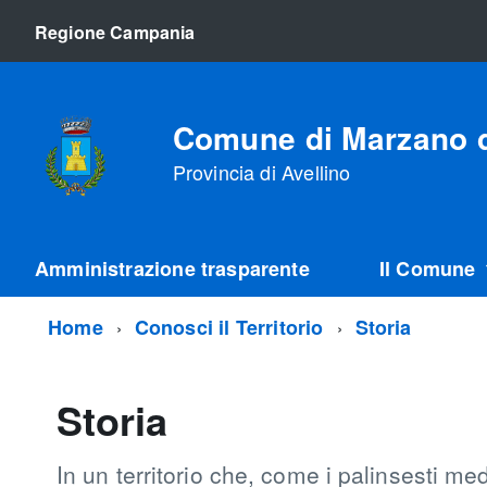
Regione Campania
Comune di Marzano d
Provincia di Avellino
Amministrazione trasparente
Il Comune
Home
Conosci il Territorio
Storia
Storia
In un territorio che, come i palinsesti med