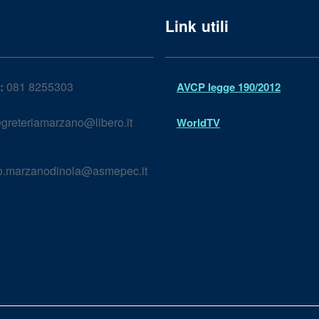
Link utili
:
081 8255303
AVCP legge 190/2012
greteriamarzano@libero.it
WorldTV
lo.marzanodinola@asmepec.it