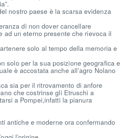
ia”.
del nostro paese è la scarsa evidenza
speranza di non dover cancellare
ce ad un eterno presente che rievoca il
partenere solo al tempo della memoria e
n solo per la sua posizione geografica e
 quale è accostata anche all’agro Nolano
sca sia per il ritrovamento di anfore
zano che costrinse gli Etruschi a
arsi a Pompei,infatti la pianura
e
 fonti antiche e moderne ora confermando
oggi l’origine.