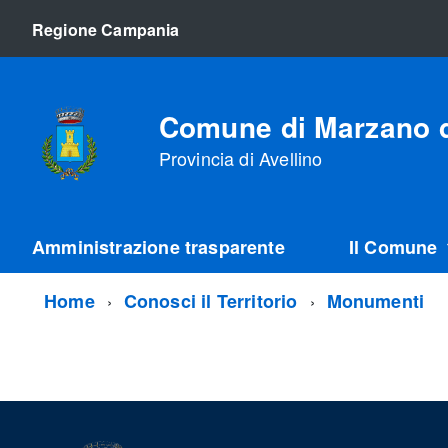
Regione Campania
Comune di Marzano d
Provincia di Avellino
Amministrazione trasparente
Il Comune
Home
Conosci il Territorio
Monumenti