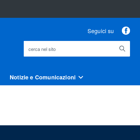
Fac
Seguici su
cerca nel sito
Notizie e Comunicazioni