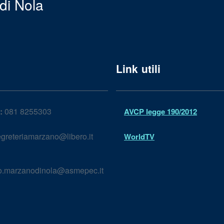
di Nola
Link utili
:
081 8255303
AVCP legge 190/2012
greteriamarzano@libero.it
WorldTV
lo.marzanodinola@asmepec.it