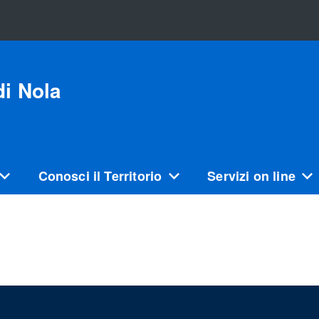
i Nola
Conosci il Territorio
Servizi on line