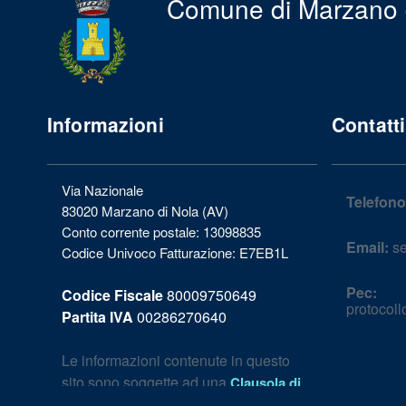
Comune di Marzano 
Informazioni
Contatti
Via Nazionale
Telefono
83020 Marzano di Nola (AV)
Conto corrente postale: 13098835
Email:
se
Codice Univoco Fatturazione: E7EB1L
Pec:
Codice Fiscale
80009750649
protocol
Partita IVA
00286270640
Le informazioni contenute in questo
sito sono soggette ad una
Clausola di
.
esclusione della responsabilità