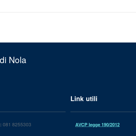
di Nola
Link utili
:
081 8255303
AVCP legge 190/2012