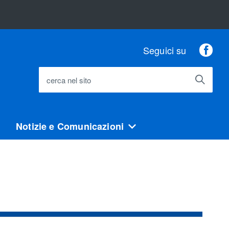
Fac
Seguici su
cerca nel sito
Notizie e Comunicazioni