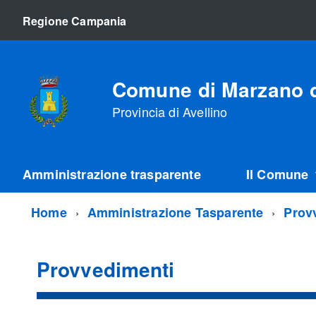
Regione Campania
Comune di Marzano d
Provincia di Avellino
Amministrazione trasparente
Il Comune
Home
Amministrazione Tasparente
Prov
Provvedimenti