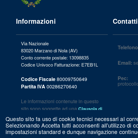
Informazioni
Contatti
Via Nazionale
Telefono
83020 Marzano di Nola (AV)
Conto corrente postale: 13098835
Email:
se
Codice Univoco Fatturazione: E7EB1L
Pec:
Codice Fiscale
80009750649
protocol
Partita IVA
00286270640
Le informazioni contenute in questo
sito sono soggette ad una
Clausola di
.
esclusione della responsabilità
Questo sito fa uso di cookie tecnici necessari al corr
Selezionando Accetta tutti acconsenti all'utilizzo di 
impostazioni standard e dunque navigazione continu