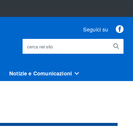
Fac
Seguici su
cerca nel sito
Notizie e Comunicazioni