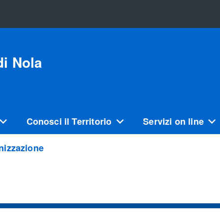
i Nola
Conosci il Territorio
Servizi on line
nizzazione