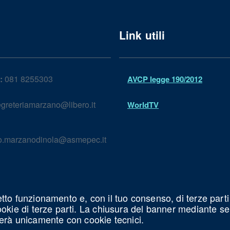
Link utili
:
081 8255303
AVCP legge 190/2012
greteriamarzano@libero.it
WorldTV
lo.marzanodinola@asmepec.it
etto funzionamento e, con il tuo consenso, di terze parti
cookie di terze parti. La chiusura del banner mediante s
erà unicamente con cookie tecnici.