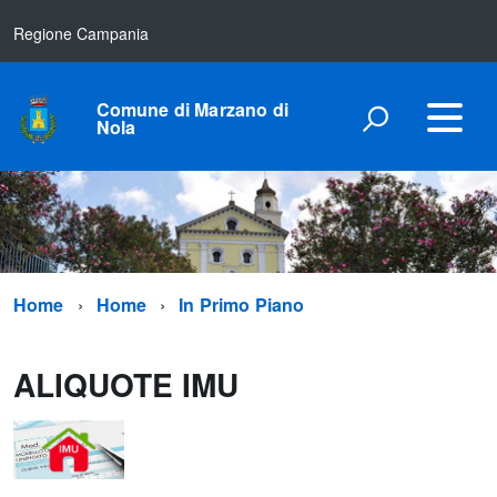
Regione Campania
Comune di Marzano di
Nola
Home
Home
In Primo Piano
ALIQUOTE IMU