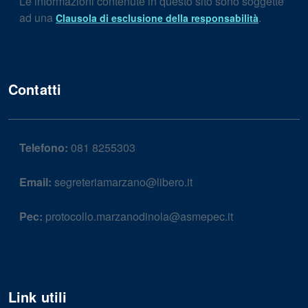
Le informazioni contenute in questo sito sono soggette
ad una
.
Clausola di esclusione della responsabilità
Contatti
Telefono:
081 8255303
Email:
segreteriamarzano@libero.it
Pec:
protocollo.marzanodinola@asmepec.it
Link utili