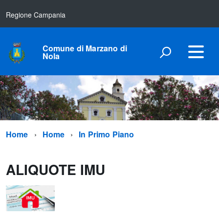
Regione Campania
Comune di Marzano di
Nola
Home
Home
In Primo Piano
ALIQUOTE IMU