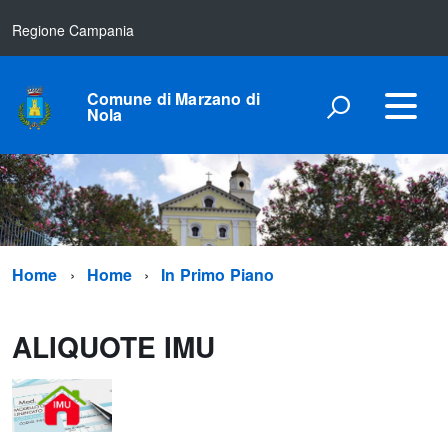
Regione Campania
Comune di Marzano di
Nola
Home
Home
In Primo Piano
ALIQUOTE IMU