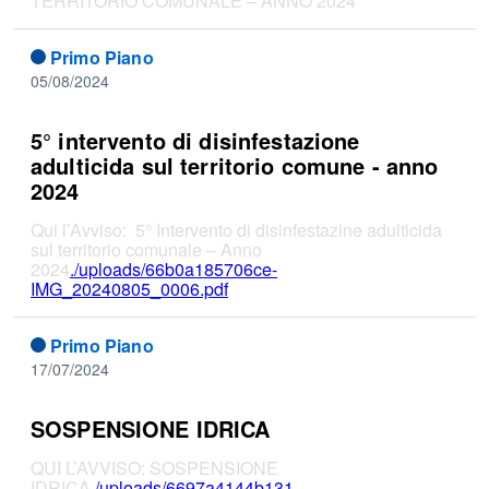
TERRITORIO COMUNALE – ANNO 2024
Primo Piano
05/08/2024
5° intervento di disinfestazione
adulticida sul territorio comune - anno
2024
Qui l’Avviso: 5° Intervento di disinfestazine adulticida
sul territorio comunale – Anno
2024
./uploads/66b0a185706ce-
IMG_20240805_0006.pdf
Primo Piano
17/07/2024
SOSPENSIONE IDRICA
QUI L’AVVISO: SOSPENSIONE
IDRICA
./uploads/6697a4144b131-