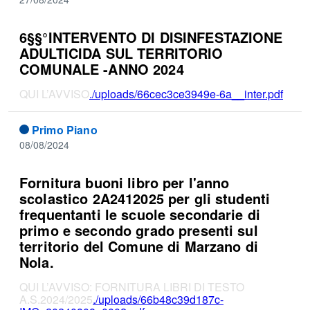
6§§°INTERVENTO DI DISINFESTAZIONE
ADULTICIDA SUL TERRITORIO
COMUNALE -ANNO 2024
QUI L’AVVISO
./uploads/66cec3ce3949e-6a__inter.pdf
Primo Piano
08/08/2024
Fornitura buoni libro per l'anno
scolastico 2A2412025 per gli studenti
frequentanti le scuole secondarie di
primo e secondo grado presenti sul
territorio del Comune di Marzano di
Nola.
QUI L’AVVISO: FORNITURA LIBRI DI TESTO
A.S.2024/2025
./uploads/66b48c39d187c-