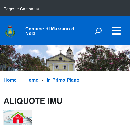
Regione Campania
Comune di Marzano di
Nola
Home
Home
In Primo Piano
ALIQUOTE IMU