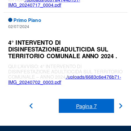
IMG_20240717_0004.pdf
Primo Piano
02/07/2024
4° INTERVENTO DI
DISINFESTAZIONEADULTICIDA SUL
TERRITORIO COMUNALE ANNO 2024 .
QUI L’AVVISO: 4° INTERVENTO DI
DISINFESTAZIONE ADULTIOCIDA SUL TERRITORIO
COMUNALE – ANNO 2024
./uploads/6683c6e476b71-
IMG_20240702_0003.pdf
Pagina
7
Pag
Pagina
Precedente
suc