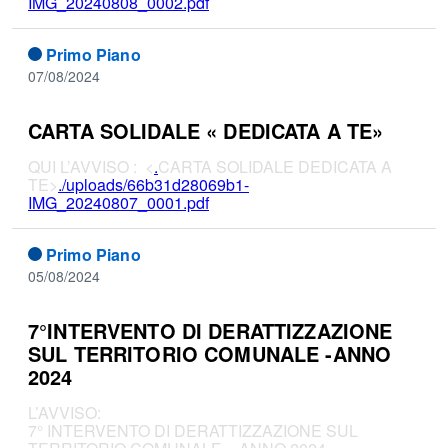
IMG_20240808_0002.pdf
Primo Piano
07/08/2024
CARTA SOLIDALE « DEDICATA A TE»
QUI L’AVVISO : <
.
CARTA SOLIDALE DEDICATA A
TE>
./uploads/66b31d28069b1-
IMG_20240807_0001.pdf
Primo Piano
05/08/2024
7°INTERVENTO DI DERATTIZZAZIONE
SUL TERRITORIO COMUNALE -ANNO
2024
L’AVVISO:
7° INTERVENTO DI DERATTIZZAZIONE SUL