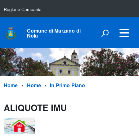
Regione Campania
Comune di Marzano di
Nola
Home
Home
In Primo Piano
ALIQUOTE IMU