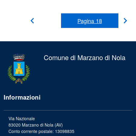
Pagina
18
Pag
Pagina
Precedente
suc
Comune di Marzano di Nola
Informazioni
Via Nazionale
83020 Marzano di Nola (AV)
Conto corrente postale: 13098835