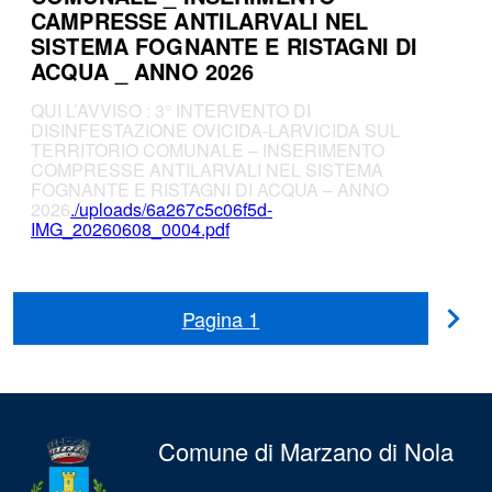
CAMPRESSE ANTILARVALI NEL
SISTEMA FOGNANTE E RISTAGNI DI
ACQUA _ ANNO 2026
QUI L’AVVISO : 3° INTERVENTO DI
DISINFESTAZIONE OVICIDA-LARVICIDA SUL
TERRITORIO COMUNALE – INSERIMENTO
COMPRESSE ANTILARVALI NEL SISTEMA
FOGNANTE E RISTAGNI DI ACQUA – ANNO
2026
./uploads/6a267c5c06f5d-
IMG_20260608_0004.pdf
Pagina
1
Pag
suc
Comune di Marzano di Nola