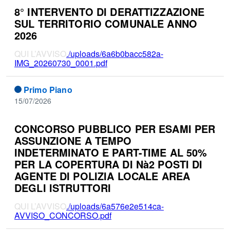
8° INTERVENTO DI DERATTIZZAZIONE
SUL TERRITORIO COMUNALE ANNO
2026
QUI L’AVVISO
./uploads/6a6b0bacc582a-
IMG_20260730_0001.pdf
Primo Piano
15/07/2026
CONCORSO PUBBLICO PER ESAMI PER
ASSUNZIONE A TEMPO
INDETERMINATO E PART-TIME AL 50%
PER LA COPERTURA DI Nà2 POSTI DI
AGENTE DI POLIZIA LOCALE AREA
DEGLI ISTRUTTORI
QUI L’AVVISO
./uploads/6a576e2e514ca-
AVVISO_CONCORSO.pdf