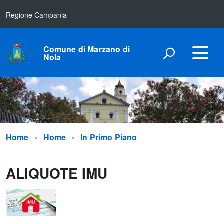
Regione Campania
Comune di Marzano di
Nola
Home
Home
In Primo Piano
ALIQUOTE IMU