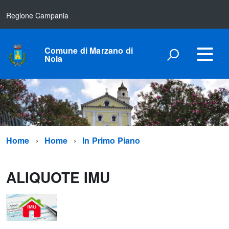
Regione Campania
Comune di Marzano di
Nola
Home
Home
In Primo Piano
ALIQUOTE IMU