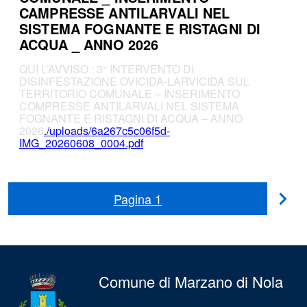
CAMPRESSE ANTILARVALI NEL
SISTEMA FOGNANTE E RISTAGNI DI
ACQUA _ ANNO 2026
QUI L’AVVISO : 3° INTERVENTO DI
DISINFESTAZIONE OVICIDA-LARVICIDA SUL
TERRITORIO COMUNALE – INSERIMENTO
COMPRESSE ANTILARVALI NEL SISTEMA
FOGNANTE E RISTAGNI DI ACQUA – ANNO
2026
./uploads/6a267c5c06f5d-
IMG_20260608_0004.pdf
Pagina
1
Pag
suc
Comune di Marzano di Nola