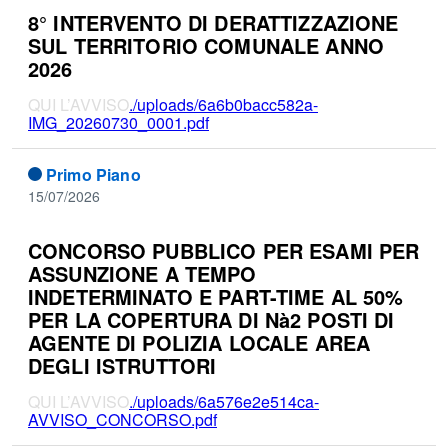
8° INTERVENTO DI DERATTIZZAZIONE
SUL TERRITORIO COMUNALE ANNO
2026
QUI L’AVVISO
./uploads/6a6b0bacc582a-
IMG_20260730_0001.pdf
Primo Piano
15/07/2026
CONCORSO PUBBLICO PER ESAMI PER
ASSUNZIONE A TEMPO
INDETERMINATO E PART-TIME AL 50%
PER LA COPERTURA DI Nà2 POSTI DI
AGENTE DI POLIZIA LOCALE AREA
DEGLI ISTRUTTORI
QUI L’AVVISO
./uploads/6a576e2e514ca-
AVVISO_CONCORSO.pdf