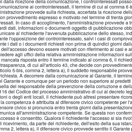
rni dalla ricezione della comunicazione, i controinteressati pos
comunicazione ai controinteressati, il termine di cui al comma 6
inistrazione provvede sulla richiesta, accertata la ricezione de
on provvedimento espresso e motivato nel termine di trenta giorn
ressati. In caso di accoglimento, l'amministrazione provvede a tr
guardi dati, informazioni o documenti oggetto di pubblicazione obb
omunicare al richiedente l'avvenuta pubblicazione dello stesso, in
nte l'opposizione del controinteressato, salvi i casi di comprova
nte i dati o i documenti richiesti non prima di quindici giorni da
ne dell'accesso devono essere motivati con riferimento ai casi e ai li
dere agli uffici della relativa amministrazione informazioni sull'
i mancata risposta entro il termine indicato al comma 6, il richie
rasparenza, di cui all'articolo 43, che decide con provvedimento 
'articolo 5-bis, comma 2, lettera a), il suddetto responsabile prov
la richiesta. A decorrere dalla comunicazione al Garante, il term
el Garante e comunque per un periodo non superiore ai predetti 
ella del responsabile della prevenzione della corruzione e della
 116 del Codice del processo amministrativo di cui al decreto legi
ioni o degli enti locali, il richiedente può altresì presentare rico
o, la competenza è attribuita al difensore civico competente per l'
fensore civico si pronuncia entro trenta giorni dalla presentazione d
 comunica all'amministrazione competente. Se questa non conferma i
esso è consentito. Qualora il richiedente l'accesso si sia rivolto 
ricevimento, da parte del richiedente, dell'esito della sua istan
, comma 2, lettera a), il difensore civico provvede sentito il Garant