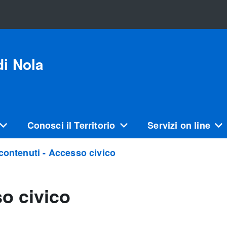
i Nola
Conosci il Territorio
Servizi on line
 contenuti - Accesso civico
so civico