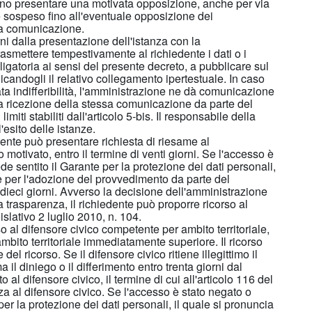
sono presentare una motivata opposizione, anche per via
 è sospeso fino all'eventuale opposizione dei
lla comunicazione.
i dalla presentazione dell'istanza con la
asmettere tempestivamente al richiedente i dati o i
ligatoria ai sensi del presente decreto, a pubblicare sul
dicandogli il relativo collegamento ipertestuale. In caso
ta indifferibilità, l'amministrazione ne dà comunicazione
lla ricezione della stessa comunicazione da parte del
miti stabiliti dall'articolo 5-bis. Il responsabile della
esito delle istanze.
dente può presentare richiesta di riesame al
motivato, entro il termine di venti giorni. Se l'accesso è
vede sentito il Garante per la protezione dei dati personali,
ine per l'adozione del provvedimento da parte del
dieci giorni. Avverso la decisione dell'amministrazione
 trasparenza, il richiedente può proporre ricorso al
slativo 2 luglio 2010, n. 104.
rso al difensore civico competente per ambito territoriale,
ambito territoriale immediatamente superiore. Il ricorso
el ricorso. Se il difensore civico ritiene illegittimo il
l diniego o il differimento entro trenta giorni dal
al difensore civico, il termine di cui all'articolo 116 del
za al difensore civico. Se l'accesso è stato negato o
e per la protezione dei dati personali, il quale si pronuncia