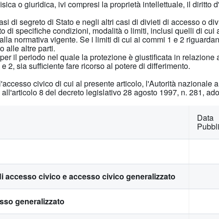
ca o giuridica, ivi compresi la proprietà intellettuale, il diritto 
casi di segreto di Stato e negli altri casi di divieti di accesso o di
o di specifiche condizioni, modalità o limiti, inclusi quelli di cu
alla normativa vigente. Se i limiti di cui ai commi 1 e 2 riguarda
 alle altre parti.
per il periodo nel quale la protezione è giustificata in relazion
e 2, sia sufficiente fare ricorso al potere di differimento.
all'accesso civico di cui al presente articolo, l'Autorità nazionale
 all'articolo 8 del decreto legislativo 28 agosto 1997, n. 281, ado
Data
Pubbl
i accesso civico e accesso civico generalizzato
sso generalizzato