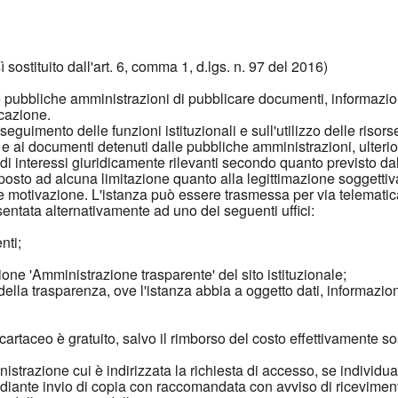
ì sostituito dall'art. 6, comma 1, d.lgs. n. 97 del 2016)
e pubbliche amministrazioni di pubblicare documenti, informazioni 
icazione.
erseguimento delle funzioni istituzionali e sull'utilizzo delle ris
i e ai documenti detenuti dalle pubbliche amministrazioni, ulterior
la di interessi giuridicamente rilevanti secondo quanto previsto dall
toposto ad alcuna limitazione quanto alla legittimazione soggettiva
ede motivazione. L'istanza può essere trasmessa per via telematic
entata alternativamente ad uno dei seguenti uffici:
nti;
zione 'Amministrazione trasparente' del sito istituzionale;
della trasparenza, ove l'istanza abbia a oggetto dati, informazio
 o cartaceo è gratuito, salvo il rimborso del costo effettivamente
nistrazione cui è indirizzata la richiesta di accesso, se individua 
iante invio di copia con raccomandata con avviso di riceviment