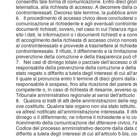
consentito tale forma di comunicazione. Entro dieci gio
telematica, alla richiesta di accesso. A decorrere dalla 
controinteressati. Decorso tale termine, la pubblica amm
6. Il procedimento di accesso civico deve concludersi c
comunicazione al richiedente e agli eventuali controinte
documenti richiesti, ovvero, nel caso in cui l'istanza ri
sito i dati, le informazioni o i documenti richiesti e a c
di accoglimento della richiesta di accesso civico nonosta
al controinteressato e provvede a trasmettere al richiede
controinteressato. Il rifiuto, il differimento e la limitazio
prevenzione della corruzione e della trasparenza può chie
7. Nei casi di diniego totale o parziale dell'accesso o d
responsabile della prevenzione della corruzione e della t
stato negato o differito a tutela degli interessi di cui all
il quale si pronuncia entro il termine di dieci giorni dal
responsabile è sospeso, fino alla ricezione del parere d
competente o, in caso di richiesta di riesame, avverso qu
Tribunale amministrativo regionale ai sensi dell'articolo
8. Qualora si tratti di atti delle amministrazioni delle reg
ove costituito. Qualora tale organo non sia stato istituit
va altresì notificato all'amministrazione interessata. Il di
diniego o il differimento, ne informa il richiedente e lo
ricevimento della comunicazione del difensore civico, l'acc
Codice del processo amministrativo decorre dalla data di 
differito a tutela degli interessi di cui all'articolo 5-bis