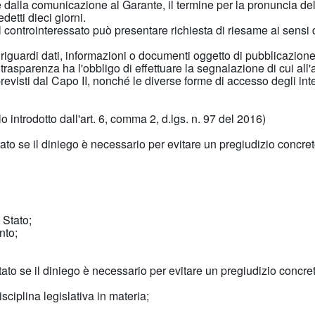
ere dalla comunicazione al Garante, il termine per la pronuncia de
etti dieci giorni.
l controinteressato può presentare richiesta di riesame ai sensi
ardi dati, informazioni o documenti oggetto di pubblicazione ob
rasparenza ha l'obbligo di effettuare la segnalazione di cui all'
ti dal Capo II, nonché le diverse forme di accesso degli inte
lo introdotto dall'art. 6, comma 2, d.lgs. n. 97 del 2016)
tato se il diniego è necessario per evitare un pregiudizio concreto
 Stato;
nto;
utato se il diniego è necessario per evitare un pregiudizio concreto
isciplina legislativa in materia;