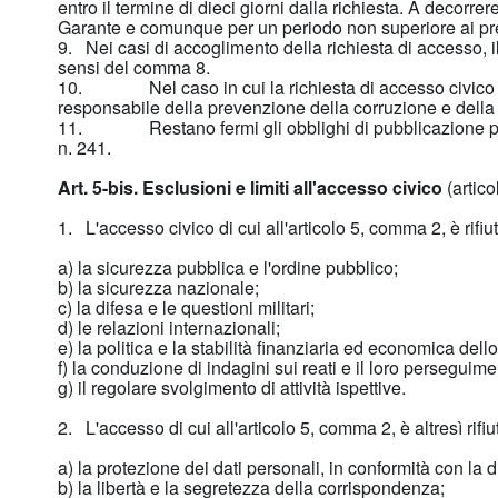
entro il termine di dieci giorni dalla richiesta. A decorr
Garante e comunque per un periodo non superiore ai pred
9. Nei casi di accoglimento della richiesta di accesso, i
sensi del comma 8.
10. Nel caso in cui la richiesta di accesso civico rigu
responsabile della prevenzione della corruzione e della t
11. Restano fermi gli obblighi di pubblicazione previs
n. 241.
Art. 5-bis. Esclusioni e limiti all'accesso civico
(artico
1. L'accesso civico di cui all'articolo 5, comma 2, è rifiu
a) la sicurezza pubblica e l'ordine pubblico;
b) la sicurezza nazionale;
c) la difesa e le questioni militari;
d) le relazioni internazionali;
e) la politica e la stabilità finanziaria ed economica dello
f) la conduzione di indagini sui reati e il loro perseguime
g) il regolare svolgimento di attività ispettive.
2. L'accesso di cui all'articolo 5, comma 2, è altresì rifi
a) la protezione dei dati personali, in conformità con la d
b) la libertà e la segretezza della corrispondenza;