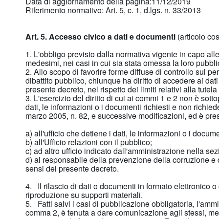
Data di aggiornamento della pagina:11/12/2019
Riferimento normativo: Art. 5, c. 1, d.lgs. n. 33/2013
Art. 5. Accesso civico a dati e documenti
(articolo cos
1. L'obbligo previsto dalla normativa vigente in capo all
medesimi, nei casi in cui sia stata omessa la loro pubbl
2. Allo scopo di favorire forme diffuse di controllo sul p
dibattito pubblico, chiunque ha diritto di accedere ai dat
presente decreto, nel rispetto dei limiti relativi alla tute
3. L'esercizio del diritto di cui ai commi 1 e 2 non è sot
dati, le informazioni o i documenti richiesti e non richi
marzo 2005, n. 82, e successive modificazioni, ed è pres
a) all'ufficio che detiene i dati, le informazioni o i docume
b) all'Ufficio relazioni con il pubblico;
c) ad altro ufficio indicato dall'amministrazione nella se
d) al responsabile della prevenzione della corruzione e 
sensi del presente decreto.
4. Il rilascio di dati o documenti in formato elettronico
riproduzione su supporti materiali.
5. Fatti salvi i casi di pubblicazione obbligatoria, l'ammi
comma 2, è tenuta a dare comunicazione agli stessi, med