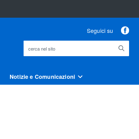
Fac
Seguici su
cerca nel sito
Notizie e Comunicazioni