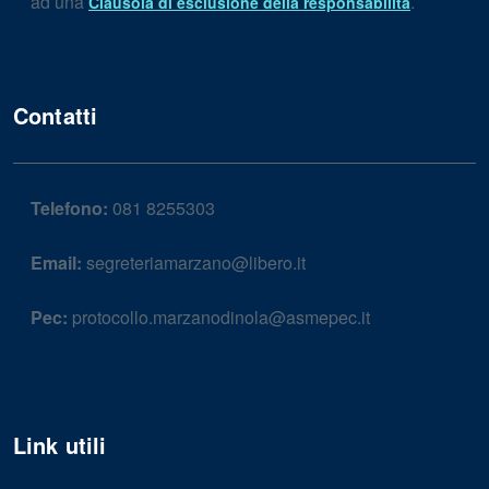
ad una
.
Clausola di esclusione della responsabilità
Contatti
Telefono:
081 8255303
Email:
segreteriamarzano@libero.it
Pec:
protocollo.marzanodinola@asmepec.it
Link utili