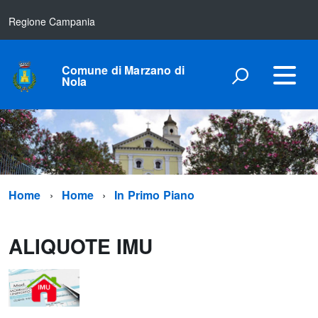
Regione Campania
Comune di Marzano di
Nola
Home
Home
In Primo Piano
ALIQUOTE IMU