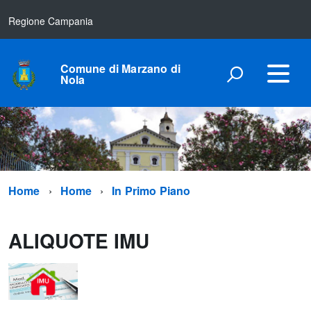
Regione Campania
Comune di Marzano di
Nola
Home
Home
In Primo Piano
ALIQUOTE IMU