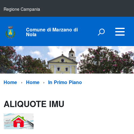
Regione Campania
Comune di Marzano di
Nola
Home
Home
In Primo Piano
ALIQUOTE IMU