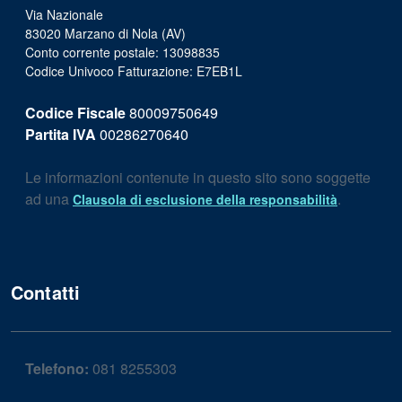
Via Nazionale
83020 Marzano di Nola (AV)
Conto corrente postale: 13098835
Codice Univoco Fatturazione: E7EB1L
Codice Fiscale
80009750649
Partita IVA
00286270640
Le informazioni contenute in questo sito sono soggette
ad una
.
Clausola di esclusione della responsabilità
Contatti
Telefono:
081 8255303