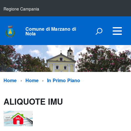
Regione Campania
Comune di Marzano di
Nola
Home
Home
In Primo Piano
ALIQUOTE IMU