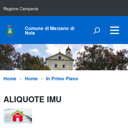
Regione Campania
Comune di Marzano di
Nola
Home
Home
In Primo Piano
ALIQUOTE IMU