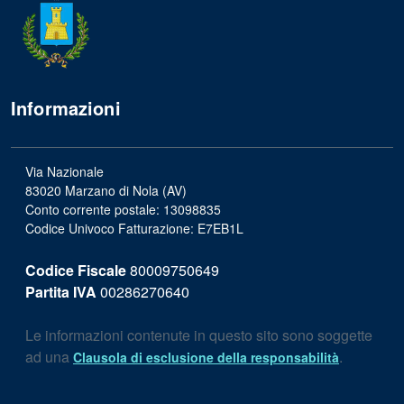
Informazioni
Via Nazionale
83020 Marzano di Nola (AV)
Conto corrente postale: 13098835
Codice Univoco Fatturazione: E7EB1L
Codice Fiscale
80009750649
Partita IVA
00286270640
Le informazioni contenute in questo sito sono soggette
ad una
.
Clausola di esclusione della responsabilità