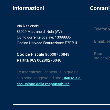
Informazioni
Contatti
Via Nazionale
Telefono
83020 Marzano di Nola (AV)
Conto corrente postale: 13098835
Email:
se
Codice Univoco Fatturazione: E7EB1L
Pec:
Codice Fiscale
80009750649
protocol
Partita IVA
00286270640
Le informazioni contenute in questo
sito sono soggette ad una
Clausola di
.
esclusione della responsabilità