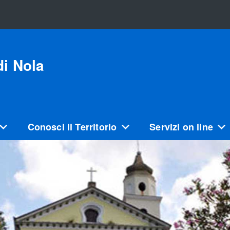
i Nola
Conosci il Territorio
Servizi on line