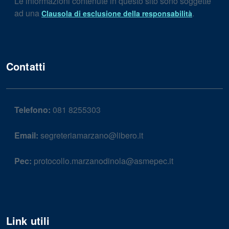
Le informazioni contenute in questo sito sono soggette
ad una
.
Clausola di esclusione della responsabilità
Contatti
Telefono:
081 8255303
Email:
segreteriamarzano@libero.it
Pec:
protocollo.marzanodinola@asmepec.it
Link utili