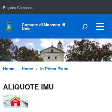
Regione Campania
Comune di Marzano di
Nola
Home
Home
In Primo Piano
ALIQUOTE IMU