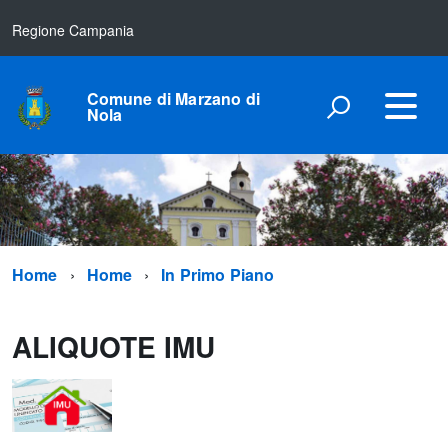
Regione Campania
Comune di Marzano di
Nola
Home
Home
In Primo Piano
ALIQUOTE IMU