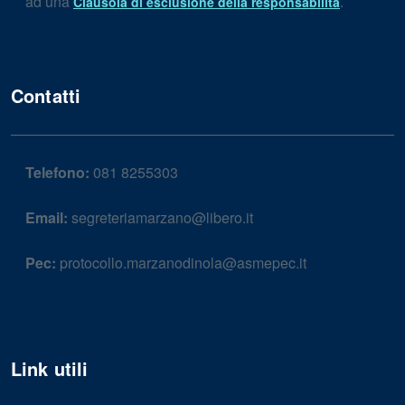
ad una
.
Clausola di esclusione della responsabilità
Contatti
Telefono:
081 8255303
Email:
segreteriamarzano@libero.it
Pec:
protocollo.marzanodinola@asmepec.it
Link utili