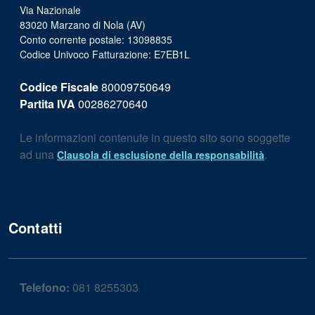
Via Nazionale
83020 Marzano di Nola (AV)
Conto corrente postale: 13098835
Codice Univoco Fatturazione: E7EB1L
Codice Fiscale
80009750649
Partita IVA
00286270640
Le informazioni contenute in questo sito sono soggette
ad una
.
Clausola di esclusione della responsabilità
Contatti
Telefono:
081 8255303