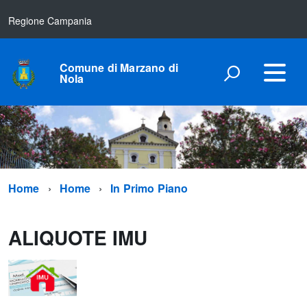
Regione Campania
Comune di Marzano di
Nola
Home
Home
In Primo Piano
ALIQUOTE IMU