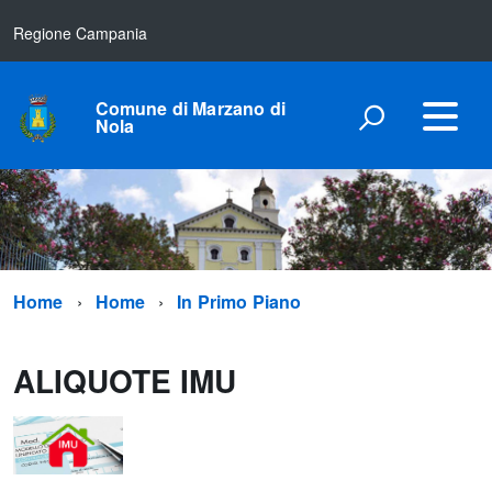
Regione Campania
Comune di Marzano di
Nola
Home
Home
In Primo Piano
ALIQUOTE IMU