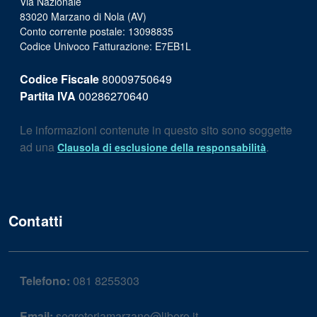
Via Nazionale
83020 Marzano di Nola (AV)
Conto corrente postale: 13098835
Codice Univoco Fatturazione: E7EB1L
Codice Fiscale
80009750649
Partita IVA
00286270640
Le informazioni contenute in questo sito sono soggette
ad una
.
Clausola di esclusione della responsabilità
Contatti
Telefono:
081 8255303
Email:
segreteriamarzano@libero.it