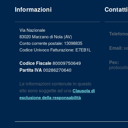
Informazioni
Contatti
Via Nazionale
Telefono
83020 Marzano di Nola (AV)
Conto corrente postale: 13098835
Email:
se
Codice Univoco Fatturazione: E7EB1L
Pec:
Codice Fiscale
80009750649
protocol
Partita IVA
00286270640
Le informazioni contenute in questo
sito sono soggette ad una
Clausola di
.
esclusione della responsabilità