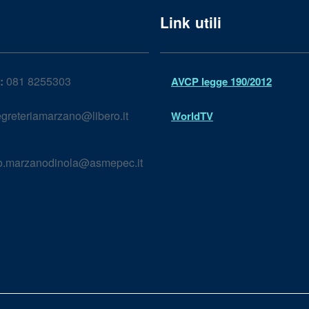
Link utili
:
081 8255303
AVCP legge 190/2012
greteriamarzano@libero.it
WorldTV
lo.marzanodinola@asmepec.it