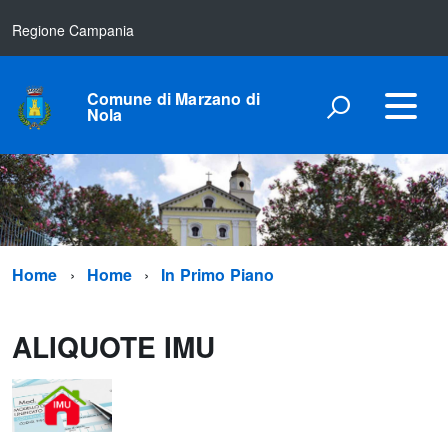
Regione Campania
Comune di Marzano di
Nola
Home
Home
In Primo Piano
ALIQUOTE IMU