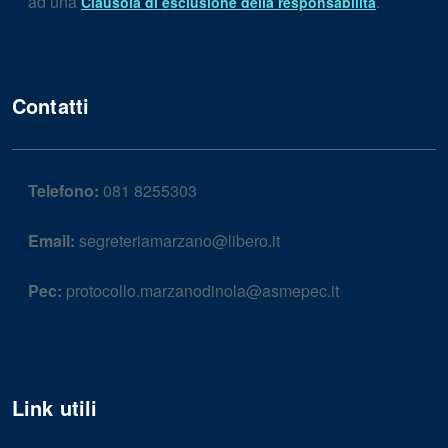
ad una
.
Clausola di esclusione della responsabilità
Contatti
Telefono:
081 8255303
Email:
segreteriamarzano@libero.it
Pec:
protocollo.marzanodinola@asmepec.it
Link utili