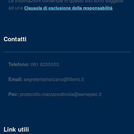
Le informazioni contenute in questo sito sono soggette
ad una
.
Clausola di esclusione della responsabilità
Contatti
Telefono:
081 8255303
Email:
segreteriamarzano@libero.it
Pec:
protocollo.marzanodinola@asmepec.it
Link utili