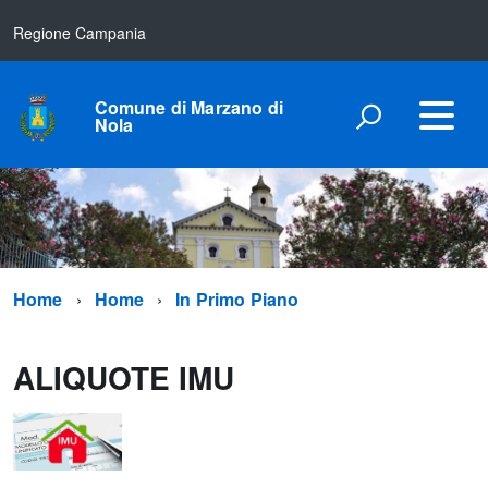
Regione Campania
Comune di Marzano di
Nola
Home
Home
In Primo Piano
ALIQUOTE IMU