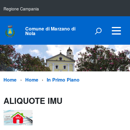
Regione Campania
Comune di Marzano di
Nola
Home
Home
In Primo Piano
ALIQUOTE IMU