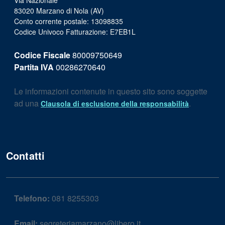
Via Nazionale
83020 Marzano di Nola (AV)
Conto corrente postale: 13098835
Codice Univoco Fatturazione: E7EB1L
Codice Fiscale
80009750649
Partita IVA
00286270640
Le informazioni contenute in questo sito sono soggette
ad una
.
Clausola di esclusione della responsabilità
Contatti
Telefono:
081 8255303
Email:
segreteriamarzano@libero.it