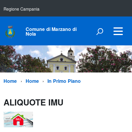
Regione Campania
Comune di Marzano di
Nola
Home
Home
In Primo Piano
ALIQUOTE IMU