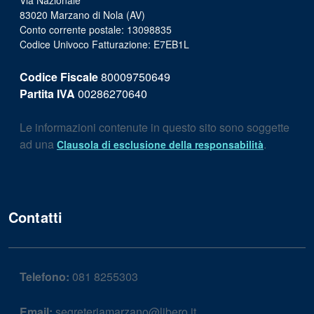
Via Nazionale
83020 Marzano di Nola (AV)
Conto corrente postale: 13098835
Codice Univoco Fatturazione: E7EB1L
Codice Fiscale
80009750649
Partita IVA
00286270640
Le informazioni contenute in questo sito sono soggette
ad una
.
Clausola di esclusione della responsabilità
Contatti
Telefono:
081 8255303
Email:
segreteriamarzano@libero.it